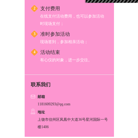
支付费用
2
在线支付活动费用，也可以参加活动
时现场支付；
准时参加活动
3
现场签到，参加相亲活动；
活动结束
4
有心仪的对象，进一步交往。
联系我们
邮箱
1181609293@qq.com
地址
上饶市信州区凤凰中大道36号星河国际一号
楼1406