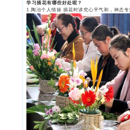
学习插花有哪些好处呢？
1.
陶冶个人情操
插花时讲究心平气和，神态专