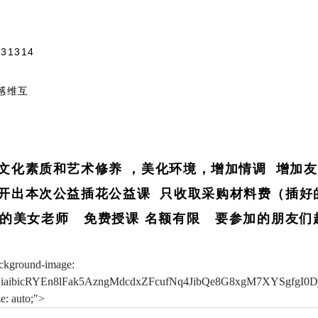
31314
感维互
文化素质和艺术修养 ，美化环境，增加情调 增加友
别开出本次公益插花公益课 只收取采购材料费（插好
的美女老师 免费授课 名额有限 要参加的朋友们
ackground-image:
dJTQiaibicRYEn8lFak5AzngMdcdxZFcufNq4JibQe8G8xgM7XYSgfgI0D
e: auto;">