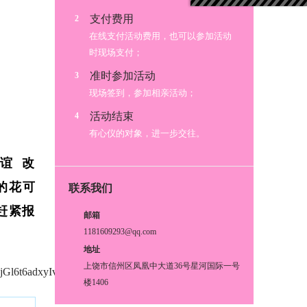
支付费用
2
在线支付活动费用，也可以参加活动
时现场支付；
准时参加活动
3
现场签到，参加相亲活动；
活动结束
4
有心仪的对象，进一步交往。
谊 改
的花可
联系我们
赶紧报
邮箱
1181609293@qq.com
地址
上饶市信州区凤凰中大道36号星河国际一号
jGl6t6adxyIvMQNicFxibicA/0?
楼1406